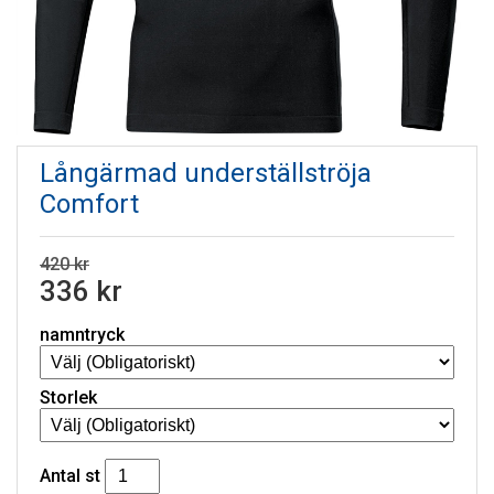
Långärmad underställströja
Comfort
420 kr
336 kr
namntryck
Storlek
Antal
st