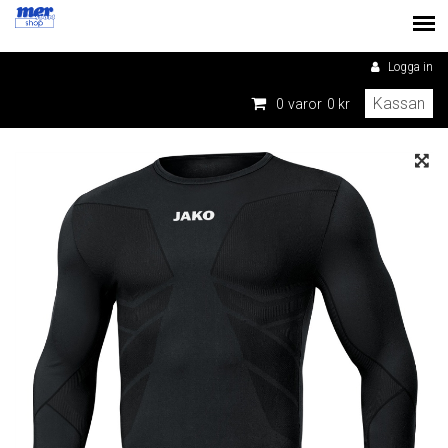
Logga in
Kassan
0
varor
0 kr