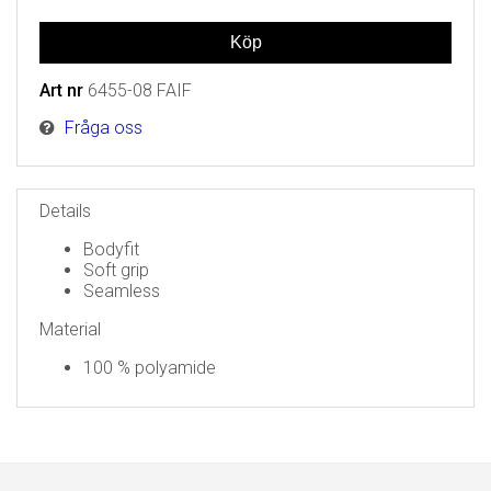
Art nr
6455-08 FAIF
Fråga oss
Details
Bodyfit
Soft grip
Seamless
Material
100 % polyamide