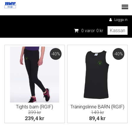
Logga in
Kassan
0
varor
0 kr
-40%
-40%
Tights barn (RGIF)
Träningslinne BARN (RGIF)
399 kr
149 kr
239,4 kr
89,4 kr