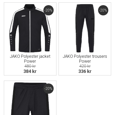
-20%
-20%
JAKO Polyester jacket
JAKO Polyester trousers
Power
Power
480 kr
420 kr
384 kr
336 kr
-20%