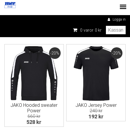
Logga in
Kassan
0
varor
0 kr
-20%
-20%
JAKO Hooded sweater
JAKO Jersey Power
Power
240 kr
660 kr
192 kr
528 kr