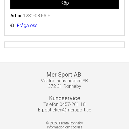
Art nr
1231-08 FAIF
Fråga oss
Mer Sport AB
Västra Industrigatan 3B
372 31 Ronneby
Kundservice
Telefon 0457-261 10
E-post
eken@mersport.se
© 2026 Fronta Ronneby
Information om cookies