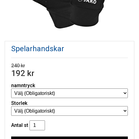
Spelarhandskar
240 kr
192 kr
namntryck
Storlek
Antal
st