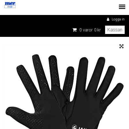
Logga in
Kassan
0
varor
0 kr