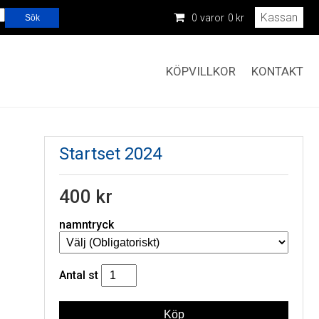
Kassan
0
varor
0 kr
KÖPVILLKOR
KONTAKT
Startset 2024
400 kr
namntryck
Antal
st