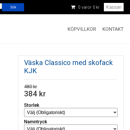
Kassan
0
varor
0 kr
KÖPVILLKOR
KONTAKT
Väska Classico med skofack
KJK
480 kr
384 kr
Storlek
Namntryck