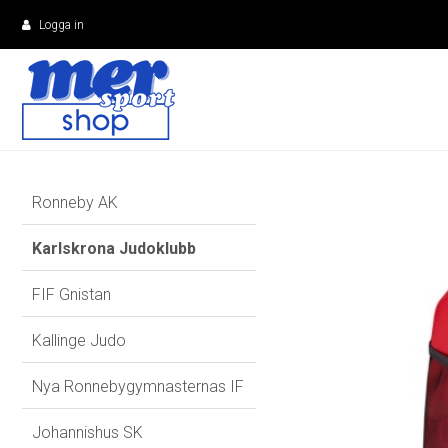
Logga in
Ronneby AK
Karlskrona Judoklubb
FIF Gnistan
Kallinge Judo
Nya Ronnebygymnasternas IF
Johannishus SK